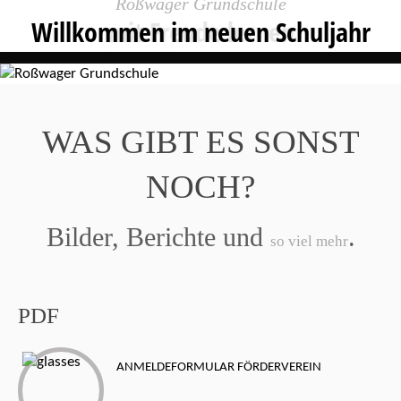
Roßwager Grundschule
Roßwager Grundschule
Roßwager Grundschule
Roßwager Grundschule
Willkommen im neuen Schuljahr
geborgen wachsen
mit Freude lernen
über 175 Jahre
WAS GIBT ES SONST
NOCH?
Bilder, Berichte und
.
so viel mehr
PDF
ANMELDEFORMULAR FÖRDERVEREIN